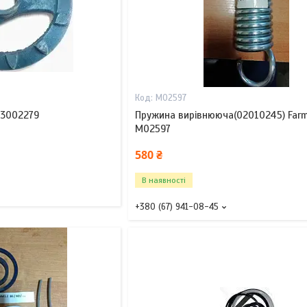
M02597
 3002279
Пружина вирівнююча(02010245) Far
M02597
580 ₴
В наявності
+380 (67) 941-08-45