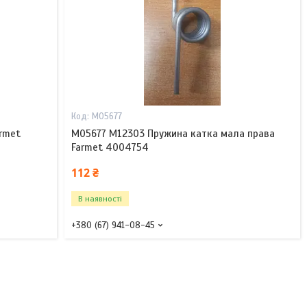
M05677
rmet
M05677 M12303 Пружина катка мала права
Farmet 4004754
112 ₴
В наявності
+380 (67) 941-08-45