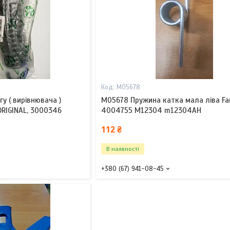
M05678
у ( вирівнювача )
M05678 Пружина катка мала ліва Fa
ORIGINAL, 3000346
4004755 M12304 m12304AH
112 ₴
В наявності
+380 (67) 941-08-45