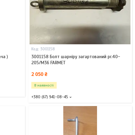
3001158
ча )
3001158 Болт шарніру загартований pr.40-
205/M36 FARMET
2 050 ₴
В наявності
+380 (67) 941-08-45