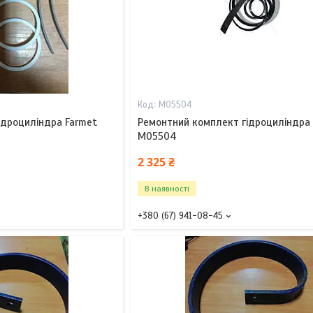
M05504
ідроциліндра Farmet
Ремонтний комплект гідроциліндра
M05504
2 325 ₴
В наявності
+380 (67) 941-08-45