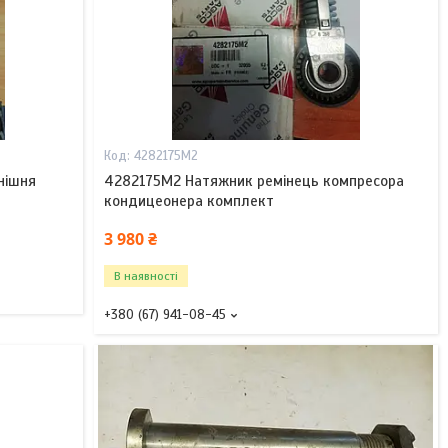
4282175M2
нішня
4282175M2 Натяжник ремінець компресора
кондицеонера комплект
3 980 ₴
В наявності
+380 (67) 941-08-45