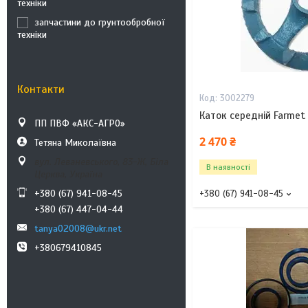
техніки
запчастини до грунтообробної
техніки
Контакти
3002279
Каток середній Farmet
ПП ПВФ «АКС-АГРО»
2 470 ₴
Тетяна Миколаївна
вул. Леваневського, 83-Ж, Біла
В наявності
Церква, Україна
+380 (67) 941-08-45
+380 (67) 941-08-45
+380 (67) 447-04-44
tanya02008@ukr.net
+380679410845