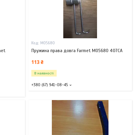
M05680
met
Пружина права довга Farmet M05680 407СА
113 ₴
В наявності
+380 (67) 941-08-45