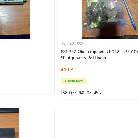
621.332
621.332 Фіксатор зубів PO621.332 00
SF-Agriparts Pottinger
410 ₴
В наявності
+380 (67) 941-08-45