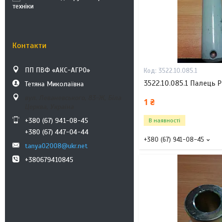
техніки
Контакти
ПП ПВФ «АКС-АГРО»
3522.10.085.1
3522.10.085.1 Палець 
Тетяна Миколаївна
вул. Леваневського, 83-Ж, Біла
1 ₴
Церква, Україна
+380 (67) 941-08-45
В наявності
+380 (67) 447-04-44
+380 (67) 941-08-45
tanya02008@ukr.net
+380679410845