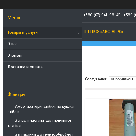
+380 (67) 941-08-45
+380 (
ПП ПВФ «АКС-АГРО»
Товары и услуги
О нас
Отзывы
Доставка и оплата
Фільтри
Амортизатори, стійки, подушки
стійок
Запасні частини для причіпної
техніки
запчастини до грунтообробної