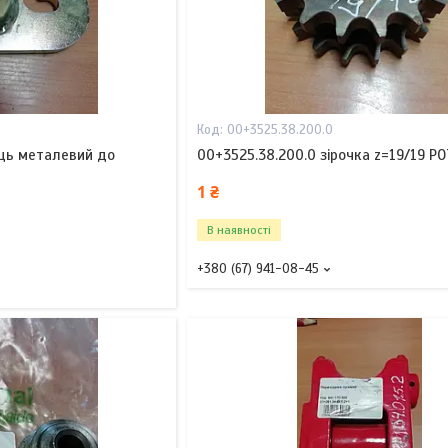
00+3525.38.200.0
ець металевий до
00+3525.38.200.0 зірочка z=19/19 P
1 ₴
В наявності
+380 (67) 941-08-45