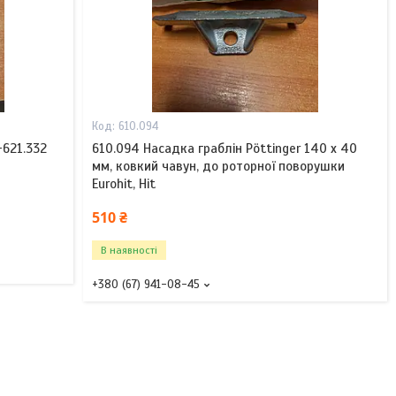
610.094
+621.332
610.094 Насадка граблін Pöttinger 140 x 40
мм, ковкий чавун, до роторної поворушки
Eurohit, Hit
510 ₴
В наявності
+380 (67) 941-08-45