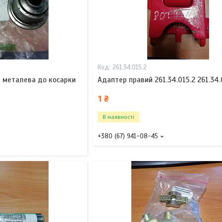
261.34.015.2
а металева до косарки
Адаптер правий 261.34.015.2 261.34.
1 ₴
В наявності
+380 (67) 941-08-45