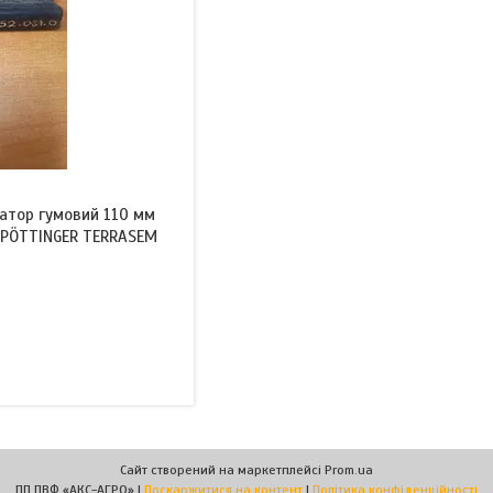
атор гумовий 110 мм
) PÖTTINGER TERRASEM
Сайт створений на маркетплейсі
Prom.ua
ПП ПВФ «АКС-АГРО» |
Поскаржитися на контент
|
Політика конфіденційності