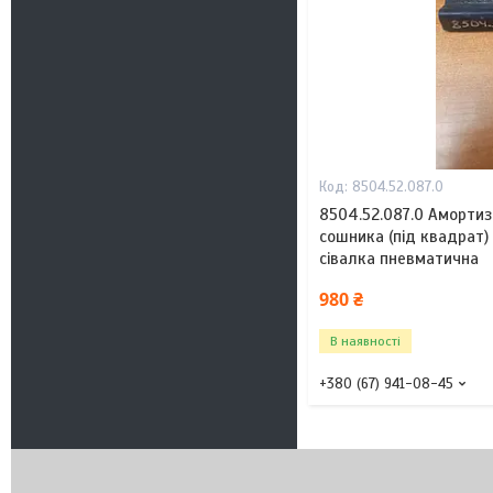
8504.52.087.0
8504.52.087.0 Амортиз
сошника (під квадрат
сівалка пневматична
980 ₴
В наявності
+380 (67) 941-08-45