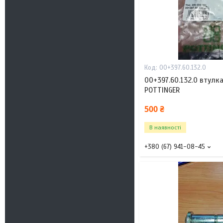
00+397.60.132.0
00+397.60.132.0 втулк
POTTINGER
500 ₴
В наявності
+380 (67) 941-08-45