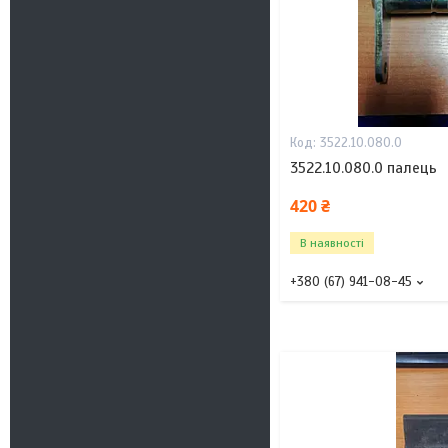
3522.10.080.0
3522.10.080.0 палець
420 ₴
В наявності
+380 (67) 941-08-45