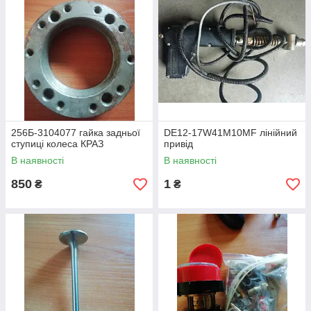
256Б-3104077 гайка задньої
DE12-17W41M10MF лінійний
ступиці колеса КРАЗ
привід
В наявності
В наявності
850
1
₴
₴