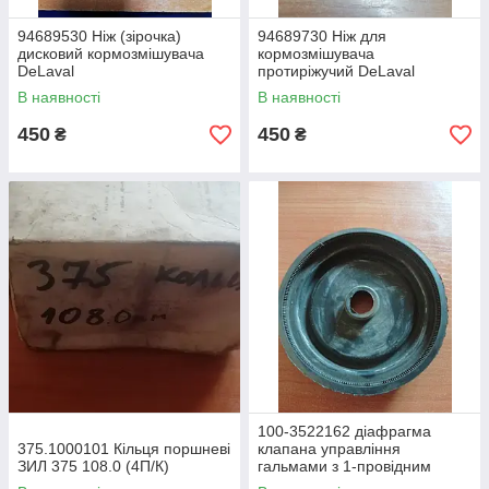
94689530 Ніж (зірочка)
94689730 Ніж для
дисковий кормозмішувача
кормозмішувача
DeLaval
протиріжучий DeLaval
В наявності
В наявності
450
450
₴
₴
100-3522162 діафрагма
375.1000101 Кільця поршневі
клапана управління
ЗИЛ 375 108.0 (4П/К)
гальмами з 1-провідним
приводом