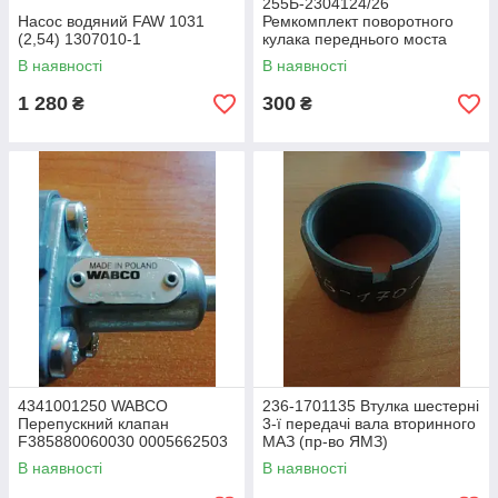
255Б-2304124/26
Насос водяний FAW 1031
Ремкомплект поворотного
(2,54) 1307010-1
кулака переднього моста
Краз
В наявності
В наявності
1 280
300
₴
₴
4341001250 WABCO
236-1701135 Втулка шестерні
Перепускний клапан
3-ї передачі вала вторинного
F385880060030 0005662503
МАЗ (пр-во ЯМЗ)
0052365395 02516825
В наявності
В наявності
110248000 1504934 150981