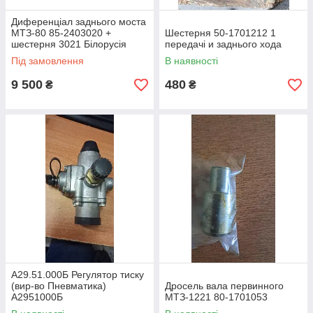
Диференціал заднього моста
МТЗ-80 85-2403020 +
Шестерня 50-1701212 1
шестерня 3021 Білорусія
передачі и заднього хода
Під замовлення
В наявності
9 500
480
₴
₴
А29.51.000Б Регулятор тиску
(вир-во Пневматика)
Дросель вала первинного
А2951000Б
МТЗ-1221 80-1701053