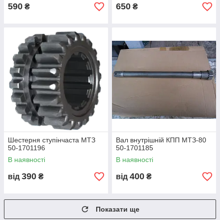
590
650
₴
₴
Шестерня ступінчаста МТЗ
Вал внутрішній КПП МТЗ-80
50-1701196
50-1701185
В наявності
В наявності
390
400
від
₴
від
₴
Показати ще