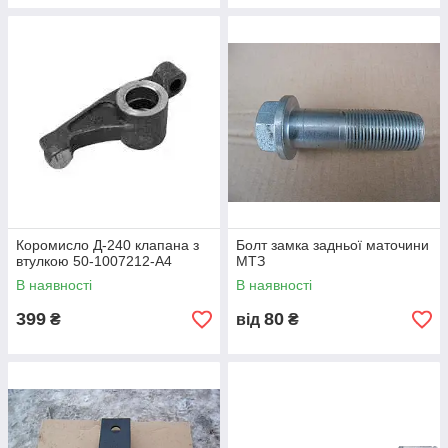
Коромисло Д-240 клапана з
Болт замка задньої маточини
втулкою 50-1007212-А4
МТЗ
В наявності
В наявності
399
80
₴
від
₴