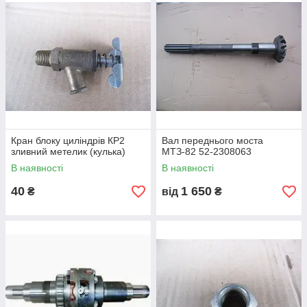
Кран блоку циліндрів КР2
Вал переднього моста
зливний метелик (кулька)
МТЗ-82 52-2308063
В наявності
В наявності
40
1 650
₴
від
₴