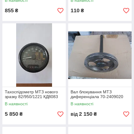
В наявності
В наявності
855
110
₴
₴
Тахоспідометр МТЗ нового
Вал блокування МТЗ
зразку 82/950/1221 КД8083
диференціала 70-2409020
В наявності
В наявності
5 850
2 150
₴
від
₴