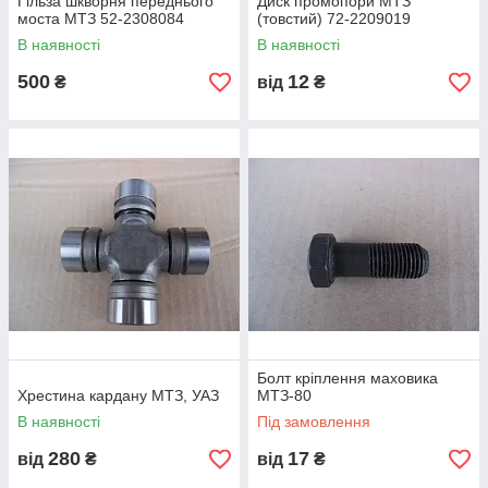
Гільза шкворня переднього
Диск промопори МТЗ
моста МТЗ 52-2308084
(товстий) 72-2209019
В наявності
В наявності
500
12
₴
від
₴
Болт кріплення маховика
Хрестина кардану МТЗ, УАЗ
МТЗ-80
В наявності
Під замовлення
280
17
від
₴
від
₴