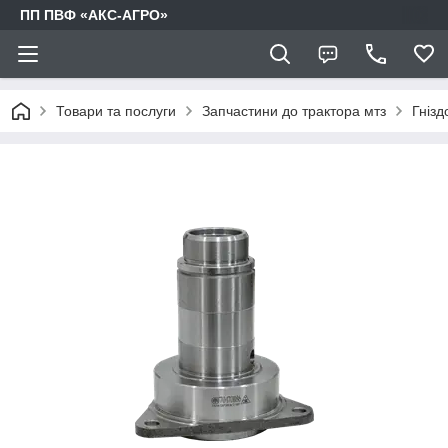
ПП ПВФ «АКС-АГРО»
Товари та послуги
Запчастини до трактора мтз
Гніз