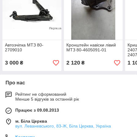
Автозчіпка МТЗ 80-
Кронштейн навіски лівий
Криш
2709010
МТЗ 80-4605091-01
2407
240
3 000
2 120
1 1
₴
₴
Про нас
Рейтинг не сформований
Менше 5 відгуків за останній рік
Працює з 09.08.2013
м. Біла Церква
вул. Леваневського, 83-Ж, Біла Церква, Україна