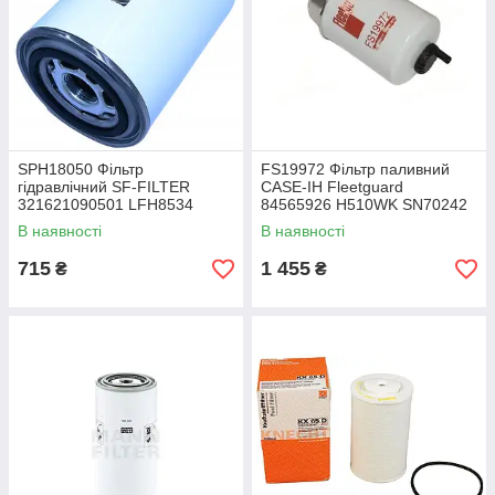
SPH18050 Фільтр
FS19972 Фільтр паливний
гідравлічний SF-FILTER
CASE-IH Fleetguard
321621090501 LFH8534
84565926 H510WK SN70242
32902301A CA151CD1
33680 P551434 WF10128
В наявності
В наявності
HF6173 SH63061 P565243
WK8155 WK8179 SN70270
P550268
WK8137 FS20074
715
1 455
₴
₴