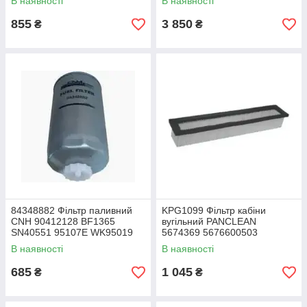
В наявності
В наявності
BW5075 LFW4075
DISH60163 1754911222
1754911221
855
3 850
₴
₴
84348882 Фільтр паливний
KPG1099 Фільтр кабіни
CNH 90412128 BF1365
вугільний PANCLEAN
SN40551 95107E WK95019
5674369 5676600503
P550904 KC214 51673015
SKL46710 SC90288
В наявності
В наявності
5801804176 84219699
4284929m2 4384415M2
84309911 84337371
685
1 045
₴
₴