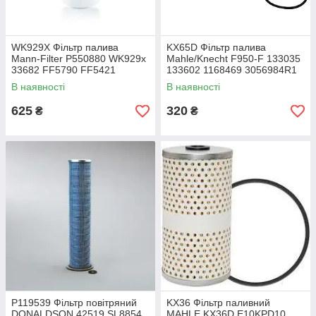
WK929X Фільтр палива
KX65D Фільтр палива
Mann-Filter P550880 WK929x
Mahle/Knecht F950-F 133035
33682 FF5790 FF5421
133602 1168469 3056984R1
H414WK FF5612 KC188
P550349 BFU900X FF5054
В наявності
В наявності
95133E E10KFR4D10
625
320
₴
₴
P119539 Фільтр повітряний
KX36 Фільтр паливний
DONALDSON 42519 SL8854
MAHLE KX36D E10KPD10