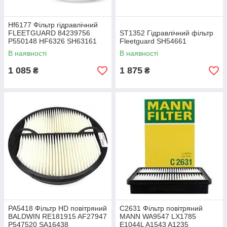
Hf6177 Фільтр гідравлічний
FLEETGUARD 84239756
ST1352 Гідравлічний фільтр
P550148 HF6326 SH63161
Fleetguard SH54661
W1374/2 P171635 H213W
В наявності
В наявності
51858 W13015
1 085
1 875
₴
₴
PA5418 Фільтр HD повітряний
C2631 Фільтр повітряний
BALDWIN RE181915 AF27947
MANN WA9547 LX1785
P547520 SA16438
E1044L A1543 A1235