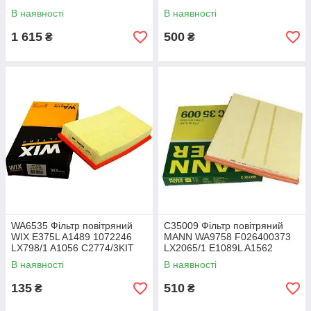
В наявності
В наявності
1 615
500
₴
₴
WA6535 Фільтр повітряний
C35009 Фільтр повітряний
WIX E375L A1489 1072246
MANN WA9758 F026400373
LX798/1 A1056 C2774/3KIT
LX2065/1 E1089L A1562
В наявності
В наявності
135
510
₴
₴