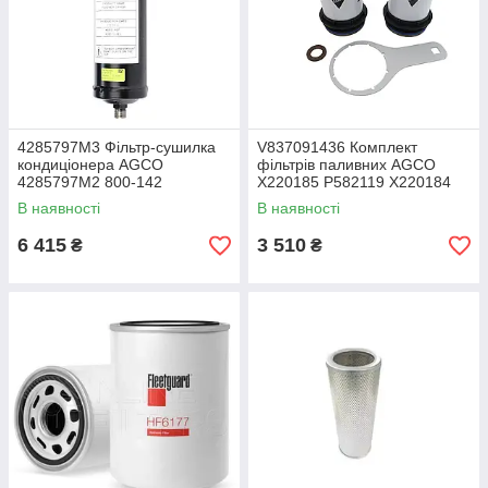
4285797M3 Фільтр-сушилка
V837091436 Комплект
кондиціонера AGCO
фільтрів паливних AGCO
4285797M2 800-142
X220185 P582119 X220184
DYH60011 S.111937
V837091623 V837086374
В наявності
В наявності
56700128 MF032699,
V837079726 V837079718
A3000152, H9000279
V837091129
6 415
3 510
₴
₴