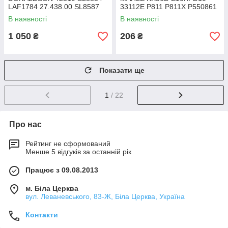
LAF1784 27.438.00 SL8587
33112E P811 P811X P550861
SL8842 AF1892
FF147 P707 L61F PF950
В наявності
В наявності
1 050
206
₴
₴
Показати ще
1
/ 22
Про нас
Рейтинг не сформований
Менше 5 відгуків за останній рік
Працює з 09.08.2013
м. Біла Церква
вул. Леваневського, 83-Ж, Біла Церква, Україна
Контакти