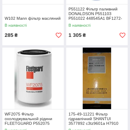
P551122 Фільтр паливний
DONALDSON P551103
W102 Mann фільтр масляний
P551022 448545A1 BF1272-
SPS 84557526 J800394
В наявності
В наявності
33422 72511906
285
1 305
₴
₴
WF2075 Фільтр
175-49-11221 Фільтр
охолоджувальной рідини
гідравлічний SHANTUI
FLEETGUARD P552075
3577892 c3tz9601a H7910
24075 WA9407 P554075
175-49-11222 SFH1222