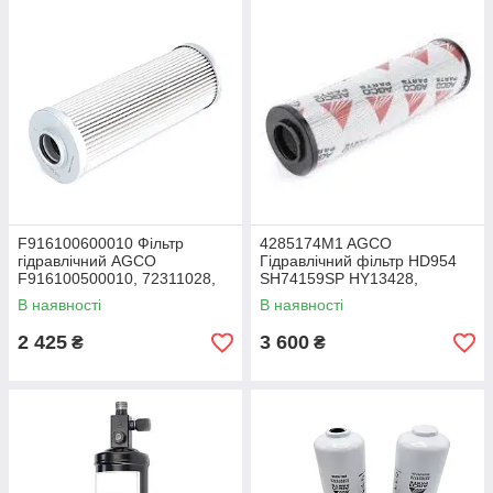
F916100600010 Фільтр
4285174M1 AGCO
гідравлічний AGCO
Гідравлічний фільтр HD954
F916100500010, 72311028,
SH74159SP HY13428,
P764554, HD722, 32/925801,
0300RK010MM, 600675,
В наявності
В наявності
192200280705, HF35320
600674, 4M3636
E79H
2 425
3 600
₴
₴