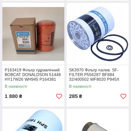
P163419 Фільтр гідравлічний
SK3970 Фільтр палив. SF-
BOBCAT DONALDSON 51448
FILTER P556287 BF884
HY17W26 WH945 P164381
32/400502 WF8020 P945X
LFH4961 HF6564 SPH12507
33196E
В наявності
В наявності
1 880
285
₴
₴