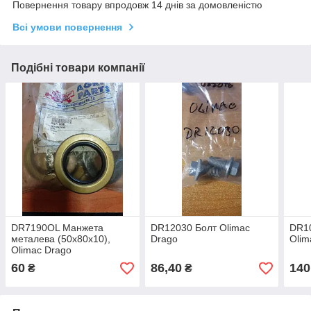
Повернення товару впродовж 14 днів за домовленістю
Всі умови повернення
Подібні товари компанії
DR7190OL Манжета
DR12030 Болт Olimac
DR10
металева (50х80х10),
Drago
Olim
Olimac Drago
60
86,40
140
₴
₴