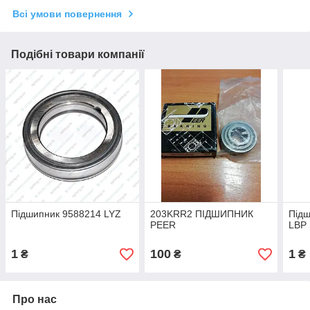
Всі умови повернення
Подібні товари компанії
Підшипник 9588214 LYZ
203KRR2 ПІДШИПНИК
Підш
PEER
LBP
1
100
1
₴
₴
₴
Про нас