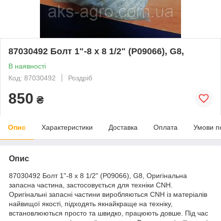
87030492 Болт 1"-8 x 8 1/2" (P09066), G8,
В наявності
Код: 87030492
Роздріб
850
₴
Опис
Характеристики
Доставка
Оплата
Умови п
Опис
87030492 Болт 1"-8 x 8 1/2" (P09066), G8, Оригінальна
запасна частина, застосовується для техніки CNH.
Оригінальні запасні частини виробляються CNH із матеріалів
найвищої якості, підходять якнайкраще на техніку,
встановлюються просто та швидко, працюють довше. Під час