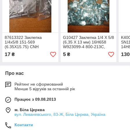
87613322 Заклепка
G10427 Заклепка 1/4 X 5/8
K400
1/4х5/8 151-569
(6,35 X 13 мм) 16H658
SN1
(6.35Х15.75) CNH
W923099-4 800-213C,
14H
740CF/3020
Kinze, JD, Challenger
17
5
130
₴
₴
Про нас
Рейтинг не сформований
Менше 5 відгуків за останній рік
Працює з 09.08.2013
м. Біла Церква
вул. Леваневського, 83-Ж, Біла Церква, Україна
Контакти