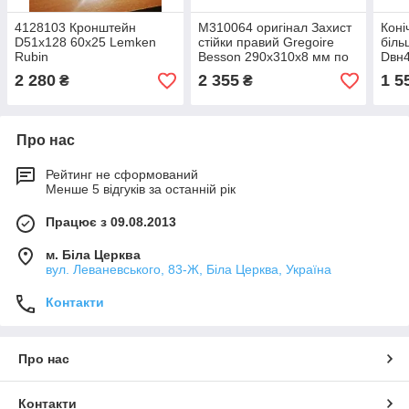
4128103 Кронштейн
M310064 оригінал Захист
Коні
D51x128 60x25 Lemken
стійки правий Gregoire
біль
Rubin
Besson 290x310x8 мм по
Dвн4
отв. 90 мм SSO00114
8234
2 280
2 355
1 5
₴
₴
310064
921
Про нас
Рейтинг не сформований
Менше 5 відгуків за останній рік
Працює з 09.08.2013
м. Біла Церква
вул. Леваневського, 83-Ж, Біла Церква, Україна
Контакти
Про нас
Контакти