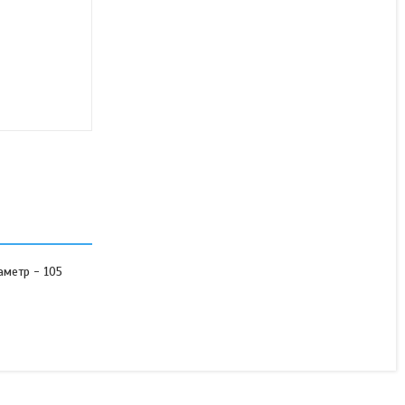
Кришка вала
подрібнювача січкарні
0000614081 Claas 061408
ОРИГІНАЛ
В наявності
2 860 ₴
аметр - 105