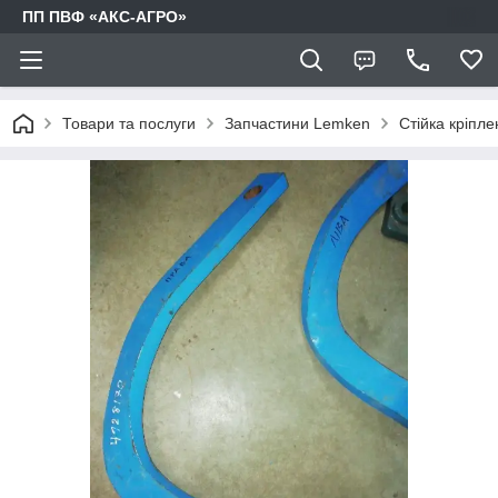
ПП ПВФ «АКС-АГРО»
Товари та послуги
Запчастини Lemken
Стійка кріпл