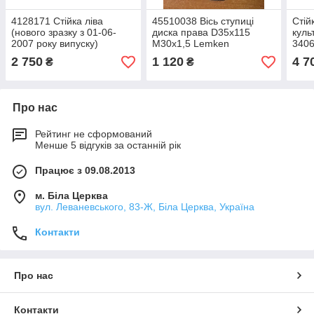
4128171 Стійка ліва
45510038 Вісь ступиці
Стій
(нового зразку з 01-06-
диска права D35x115
куль
2007 року випуску)
М30х1,5 Lemken
340
60x25x900 Rubin 9
2 750
1 120
4 7
₴
₴
Про нас
Рейтинг не сформований
Менше 5 відгуків за останній рік
Працює з 09.08.2013
м. Біла Церква
вул. Леваневського, 83-Ж, Біла Церква, Україна
Контакти
Про нас
Контакти