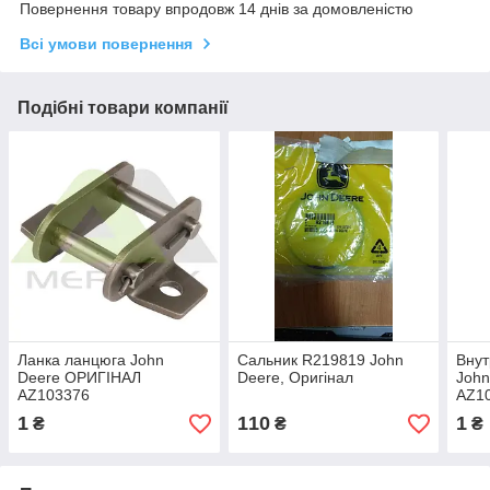
Повернення товару впродовж 14 днів за домовленістю
Всі умови повернення
Подібні товари компанії
Ланка ланцюга John
Сальник R219819 John
Внут
Deere ОРИГІНАЛ
Deere, Оригінал
Joh
AZ103376
AZ1
1
110
1
₴
₴
₴