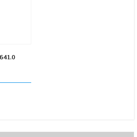
Вал,ОРИГІНАЛ, D26х297
верхній колосового
елеватора 600641.0 Claas,
600641 000600641.0
В наявності
945 ₴
641.0