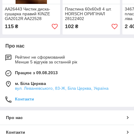
AA26443 Чистик диска-
Пластина 60x60x8 4 шт.
346
сушарка правий KINZE
HORSCH ОРИГІНАЛ
плас
GA2012R AA22528
28122402
ліва
AA24561 HORSCH
115
102
2 4
₴
₴
00400832
Про нас
Рейтинг не сформований
Менше 5 відгуків за останній рік
Працює з 09.08.2013
м. Біла Церква
вул. Леваневського, 83-Ж, Біла Церква, Україна
Контакти
Про нас
Контакти