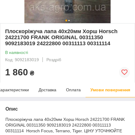
Плоскоріжуча лапа 40х20мм Хорш Horsch
24221700 FRANK ORIGINAL 00311350
9092183019 24222800 00311113 00311114
В наявності
Код: 9092183019
Роздріб
1 860
₴
арактеристики
Доставка
Оплата
Умови повернення
Опис
Плоскоріжуча лапа 40х20мм Хорш Horsch 24221700 FRANK
ORIGINAL 00311350 9092183019 24222800 00311113
00311114
Horsсh Focus, Terrano, Tiger. ЦІНУ УТОЧНЮЙТЕ