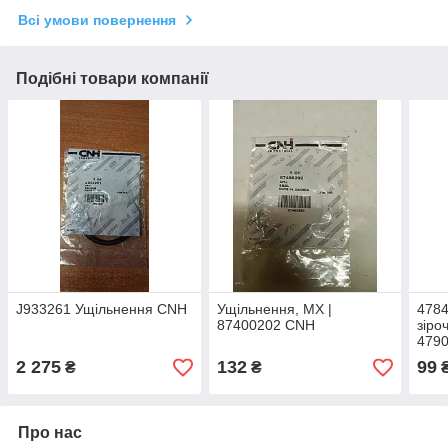
Всі умови повернення
Подібні товари компанії
J933261 Ущільнення CNH
Ущільнення, MX |
4784
87400202 CNH
зіро
479
2 275
132
99
₴
₴
Про нас