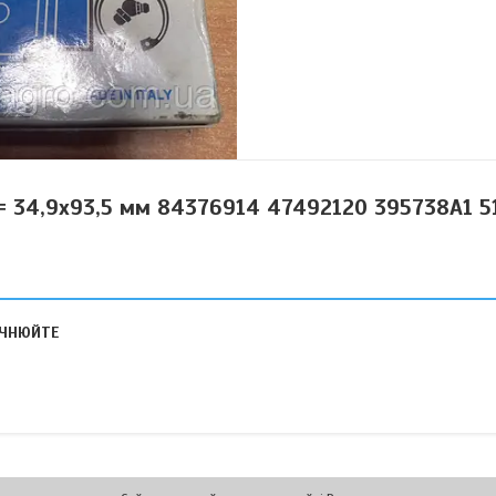
D = 34,9х93,5 мм 84376914 47492120 395738A1 5
ТОЧНЮЙТЕ