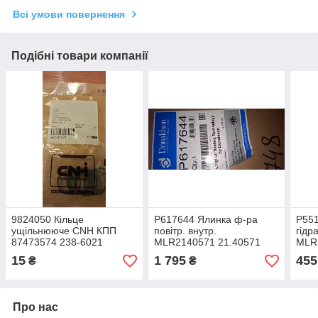
Всі умови повернення
Подібні товари компанії
9824050 Кільце
P617644 Ялинка ф-ра
P551
ущільнююче CNH КПП
повітр. внутр.
гідр
87473574 238-6021
MLR2140571 21.40571
MLR
21.00911 70931640
Donaldson AF26125
844
15
1 795
455
₴
₴
MLR2100910 T76938
RS5430 LAF6125
HC6
T8.390/Mag.340
HF6
Про нас