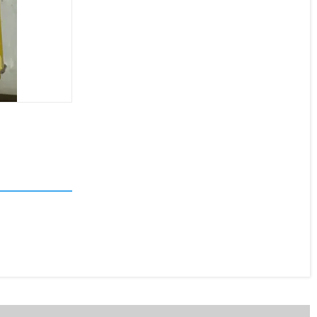
Поршневі кільця Stapri
(СТ-50-1004060А3) 2м/с
В наявності
980 ₴