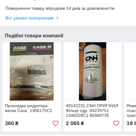
Повернення товару впродовж 14 днів за домовленістю
Всі умови повернення
Подібні товари компанії
Прокладка редуктора
48142231 CNH ОРИГІНАЛ
Рем
жатки Case, 1306175C1
Фільтр гідр. 84239751
плас
1346028C1 86989735
трак
HF6555 P164384
360
2 065
19 
₴
₴
84469093 N14232
P164378 RE34958