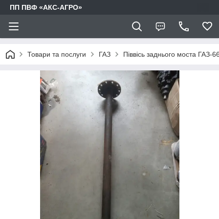
ПП ПВФ «АКС-АГРО»
Товари та послуги
ГАЗ
Піввісь заднього моста ГАЗ-6