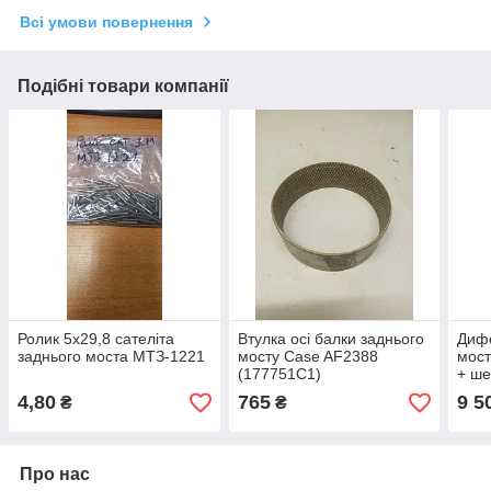
Всі умови повернення
Подібні товари компанії
Ролик 5х29,8 сателіта
Втулка осі балки заднього
Дифе
заднього моста МТЗ-1221
мосту Case AF2388
мост
(177751C1)
+ ше
Біло
4,80
765
9 5
₴
₴
Про нас