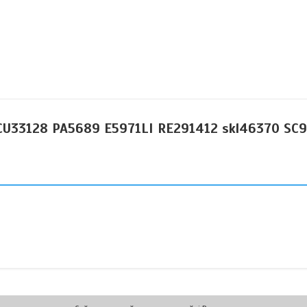
CU33128 PA5689 E5971LI RE291412 skl46370 SC