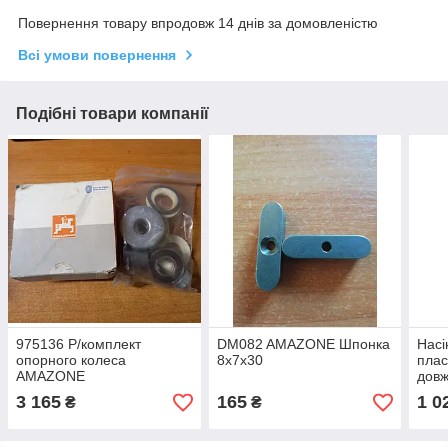
Повернення товару впродовж 14 днів за домовленістю
Всі умови повернення
Подібні товари компанії
975136 Р/комплект
DM082 AMAZONE Шпонка
Насі
опорного колеса
8х7х30
плас
AMAZONE
дов
, Am
3 165
165
1 0
₴
₴