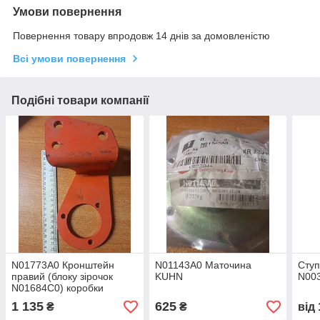
Умови повернення
Повернення товару впродовж 14 днів за домовленістю
Всі умови повернення
Подібні товари компанії
N01773A0 Кронштейн
N01143A0 Маточина
Ступ
правий (блоку зірочок
KUHN
N00
N01684C0) коробки
передач сівалки КУН
1 135
625
₴
₴
від
Planter/Maxima