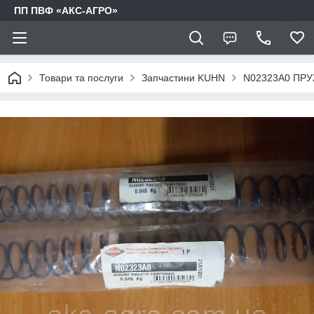
ПП ПВФ «АКС-АГРО»
Товари та послуги
Запчастини KUHN
N02323A0 ПР