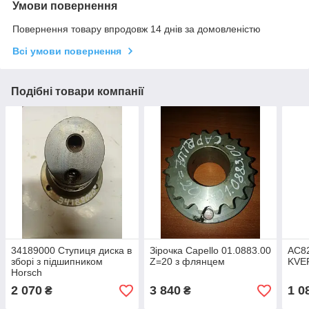
Умови повернення
Повернення товару впродовж 14 днів за домовленістю
Всі умови повернення
Подібні товари компанії
34189000 Ступиця диска в
Зірочка Capello 01.0883.00
AC82
зборі з підшипником
Z=20 з флянцем
KVE
Horsch
2 070
3 840
1 0
₴
₴