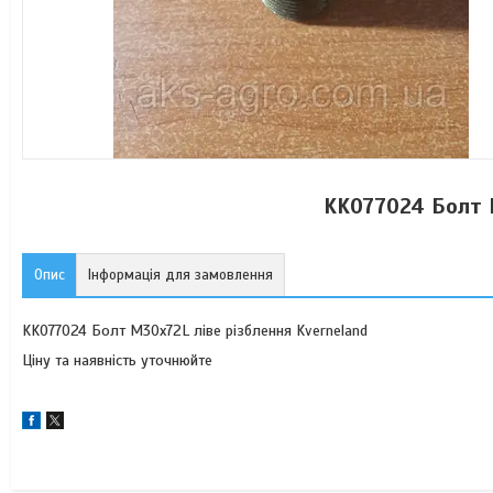
KK077024 Болт М
Опис
Інформація для замовлення
KK077024 Болт М30х72L ліве різблення Kverneland
Ціну та наявність уточнюйте