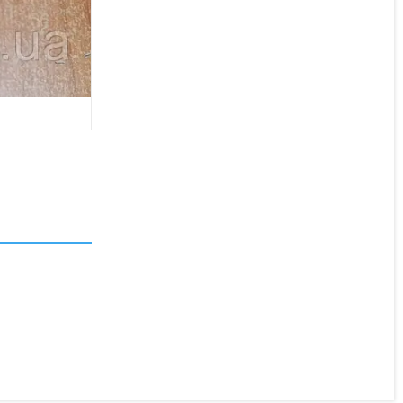
KK077024 Болт М30х72 L
лів. різб. Kverneland
В наявності
785 ₴