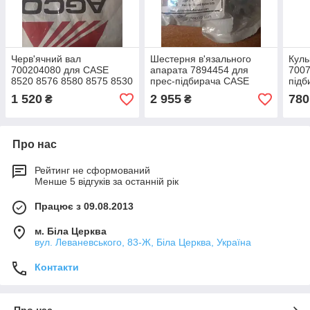
Черв'ячний вал
Шестерня в'язального
Куль
700204080 для CASE
апарата 7894454 для
7007
8520 8576 8580 8575 8530
прес-підбирача CASE
підб
8585 8540 8590 8545 8550
8520 8576 8580 8575 8530
8580
1 520
2 955
780
₴
₴
8570 New Holland BB980
8585 8540 8590 8545
8870
886
Про нас
Рейтинг не сформований
Менше 5 відгуків за останній рік
Працює з 09.08.2013
м. Біла Церква
вул. Леваневського, 83-Ж, Біла Церква, Україна
Контакти