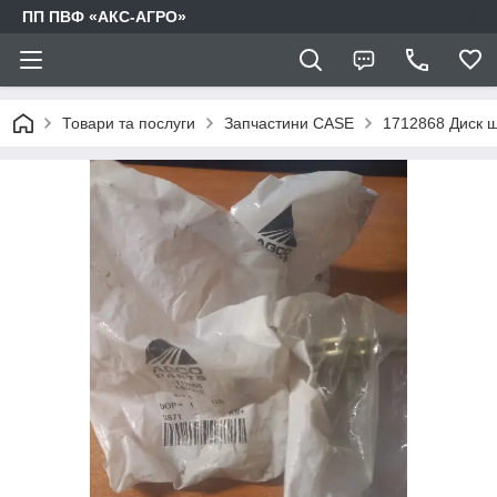
ПП ПВФ «АКС-АГРО»
Товари та послуги
Запчастини CASE
1712868 Диск ш