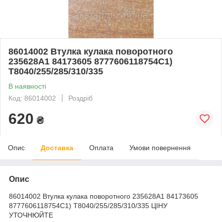
86014002 Втулка кулака поворотного
235628A1 84173605 8777606118754C1)
T8040/255/285/310/335
В наявності
Код: 86014002
Роздріб
620
₴
Опис
Доставка
Оплата
Умови повернення
Опис
86014002 Втулка кулака поворотного 235628A1 84173605
8777606118754C1) T8040/255/285/310/335 ЦІНУ
УТОЧНЮЙТЕ