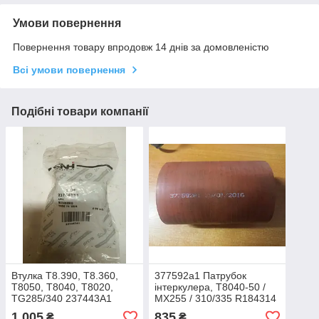
Умови повернення
Повернення товару впродовж 14 днів за домовленістю
Всі умови повернення
Подібні товари компанії
Втулка Т8.390, T8.360,
377592a1 Патрубок
T8050, T8040, T8020,
інтеркулера, T8040-50 /
TG285/340 237443A1
MX255 / 310/335 R184314
362341A1 87454331
1 005
835
₴
₴