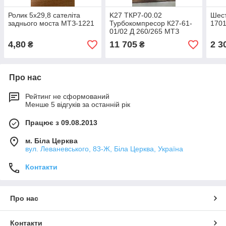
Ролик 5х29,8 сателіта
K27 ТКР7-00.02
Шест
заднього моста МТЗ-1221
Турбокомпресор К27-61-
170
01/02 Д 260/265 МТЗ
1221, МАЗ К27 RIDER
4,80
11 705
2 3
₴
₴
RD.К27.61.02
Про нас
Рейтинг не сформований
Менше 5 відгуків за останній рік
Працює з 09.08.2013
м. Біла Церква
вул. Леваневського, 83-Ж, Біла Церква, Україна
Контакти
Про нас
Контакти