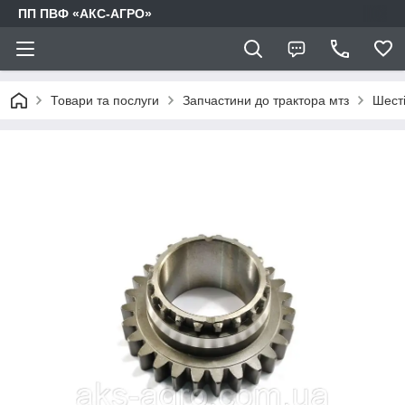
ПП ПВФ «АКС-АГРО»
Товари та послуги
Запчастини до трактора мтз
Шест