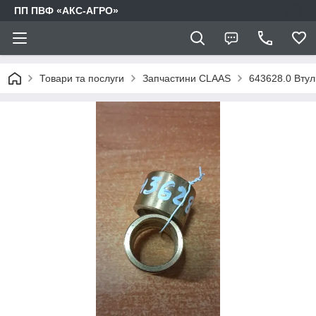
ПП ПВФ «АКС-АГРО»
Товари та послуги
Запчастини CLAAS
643628.0 Втул