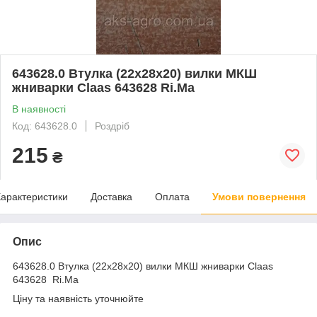
643628.0 Втулка (22x28x20) вилки МКШ
жниварки Claas 643628 Ri.Ma
В наявності
Код: 643628.0
Роздріб
215
₴
арактеристики
Доставка
Оплата
Умови повернення
Опис
643628.0 Втулка (22x28x20) вилки МКШ жниварки Claas
643628 Ri.Ma
Ціну та наявність уточнюйте