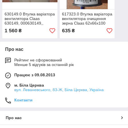
630149.0 Втулка варіатора
617323.0 Втулка варіатора
вентилятора Claas
вентилятора очищення
630149, 000630149,,
зерна Claas 62х66х100
0006301490, 6301490
000617323.0
1 560
635
₴
₴
Про нас
Рейтинг не сформований
Менше 5 відгуків за останній рік
Працює з 09.08.2013
м. Біла Церква
вул. Леваневського, 83-Ж, Біла Церква, Україна
Контакти
Про нас