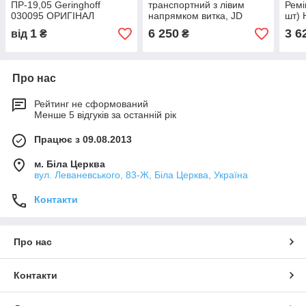
ПР-19,05 Geringhoff
транспортний з лівим
Ремі
030095 ОРИГІНАЛ
напрямком витка, JD
шт)
3404
1
6 250
3 6
від
₴
₴
шнек
Про нас
Рейтинг не сформований
Менше 5 відгуків за останній рік
Працює з 09.08.2013
м. Біла Церква
вул. Леваневського, 83-Ж, Біла Церква, Україна
Контакти
Про нас
Контакти