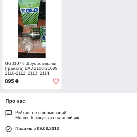
GG3107K Шрус зовнішній
(граната) ВАЗ 2108-21099
2110-2112, 2113, 2114,
2115 GLO Італія в зборі
895
₴
оригінал.
Про нас
Рейтинг не сформований
Менше 5 відгуків за останній рік
Працює з 09.08.2013