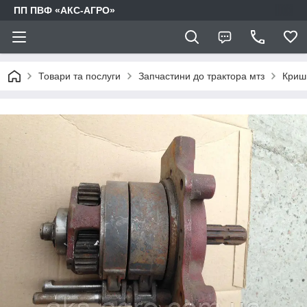
ПП ПВФ «АКС-АГРО»
Товари та послуги
Запчастини до трактора мтз
Криш