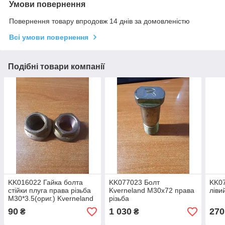
Умови повернення
Повернення товару впродовж 14 днів за домовленістю
Всі умови повернення
Подібні товари компанії
KK016022 Гайка болта
KK077023 Болт
KK0
стійки плуга права різьба
Kverneland М30х72 права
ліви
М30*3.5(ориг.) Kverneland
різьба
90
1 030
270
₴
₴