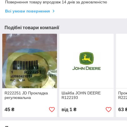
Повернення товару впродовж 14 днів за домовленістю
Всі умови повернення
Подібні товари компанії
R222251 JD Прокладка
Шайба JOHN DEERE
Прок
регулювальна
R122193
R22
45
1
63
₴
від
₴