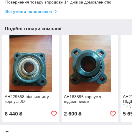
Повернення товару впродовж 14 днів за домовленістю
Всі умови повернення
Подібні товари компанії
AH229558 підшипник у
AH163595 корпус з
AH2
корпусі JD
підшипником
ПІД
ТНК
JD
8 440
2 600
5 6
₴
₴