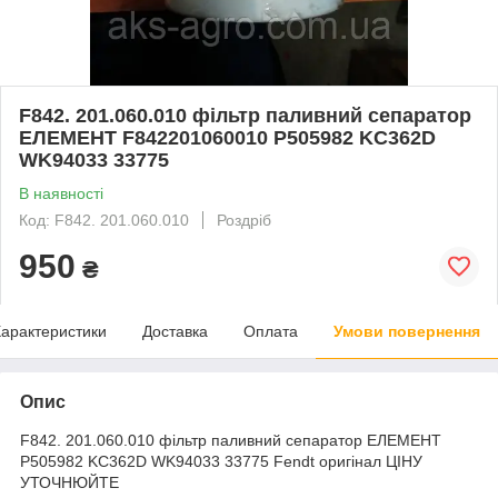
F842. 201.060.010 фільтр паливний сепаратор
ЕЛЕМЕНТ F842201060010 P505982 KC362D
WK94033 33775
В наявності
Код: F842. 201.060.010
Роздріб
950
₴
арактеристики
Доставка
Оплата
Умови повернення
Опис
F842. 201.060.010 фільтр паливний сепаратор ЕЛЕМЕНТ
P505982 KC362D WK94033 33775 Fendt оригінал ЦІНУ
УТОЧНЮЙТЕ